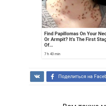
Find Papillomas On Your Ne
Or Armpit? It's The First Sta
Of...
7 h 43 min
Поделиться на Face