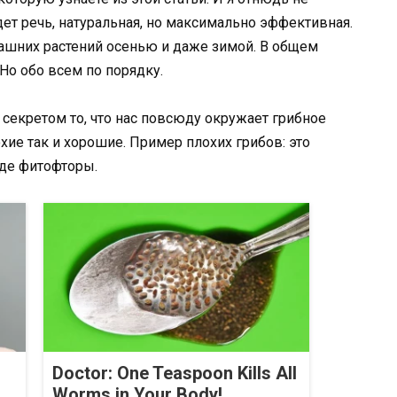
ет речь, натуральная, но максимально эффективная.
ашних растений осенью и даже зимой. В общем
 Но обо всем по порядку.
секретом то, что нас повсюду окружает грибное
охие так и хорошие. Пример плохих грибов: это
оде фитофторы.
Doctor: One Teaspoon Kills All
Worms in Your Body!