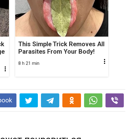
ck
This Simple Trick Removes All
ge
Parasites From Your Body!
8 h 21 min
book