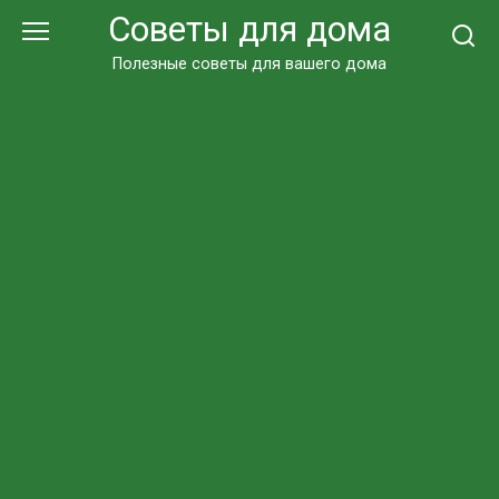
Перейти
Советы для дома
к
контенту
Полезные советы для вашего дома