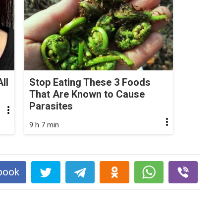
ll
Stop Eating These 3 Foods
That Are Known to Cause
Parasites
9 h 7 min
book