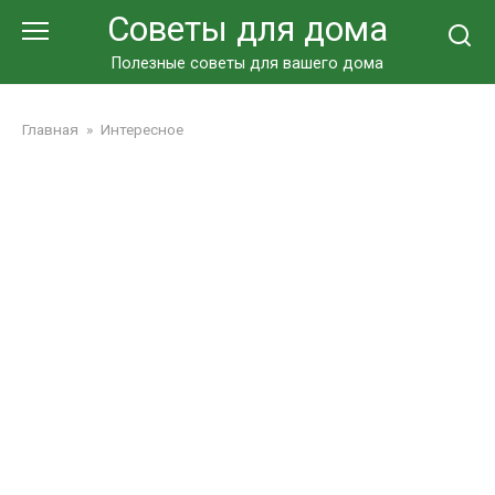
Перейти
Советы для дома
к
контенту
Полезные советы для вашего дома
Главная
»
Интересное