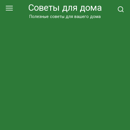
Перейти
Советы для дома
к
контенту
Полезные советы для вашего дома