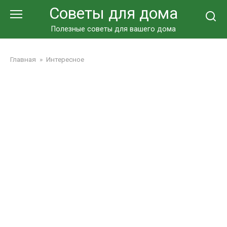
Перейти
Советы для дома
к
контенту
Полезные советы для вашего дома
Главная
»
Интересное