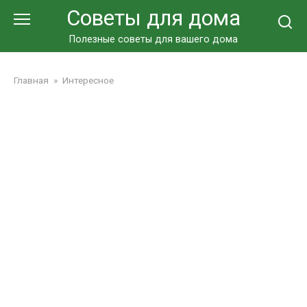
Перейти
Советы для дома
к
контенту
Полезные советы для вашего дома
Главная
»
Интересное