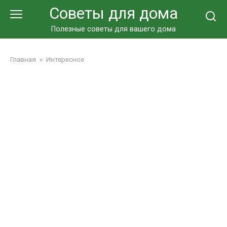
Перейти
Советы для дома
к
контенту
Полезные советы для вашего дома
Главная
»
Интересное