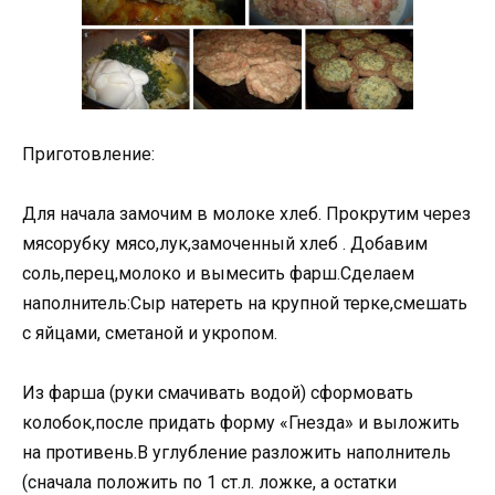
Приготовление:
Для начала замочим в молоке хлеб. Прокрутим через
мясорубку мясо,лук,замоченный хлеб . Добавим
соль,перец,молоко и вымесить фарш.Сделаем
наполнитель:Сыр натереть на крупной терке,смешать
с яйцами, сметаной и укропом.
Из фарша (руки смачивать водой) сформовать
колобок,после придать форму «Гнезда» и выложить
на противень.В углубление разложить наполнитель
(сначала положить по 1 ст.л. ложке, а остатки