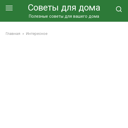
Перейти
Советы для дома
к
контенту
Полезные советы для вашего дома
Главная
»
Интересное