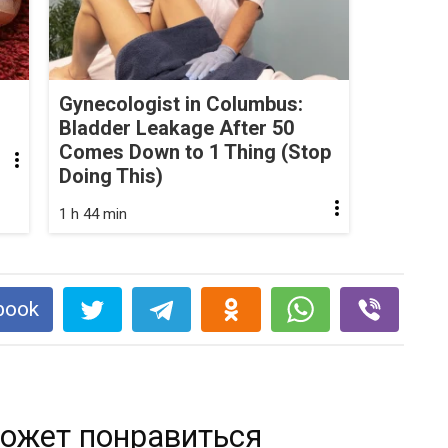
Gynecologist in Columbus:
Bladder Leakage After 50
Comes Down to 1 Thing (Stop
Doing This)
1 h 44 min
book
ожет понравиться