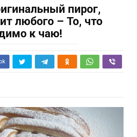
ригинальный пирог,
ит любого – То, что
димо к чаю!
ok