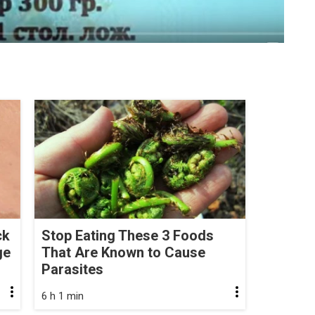
ck
Stop Eating These 3 Foods
ge
That Are Known to Cause
Parasites
6 h 1 min