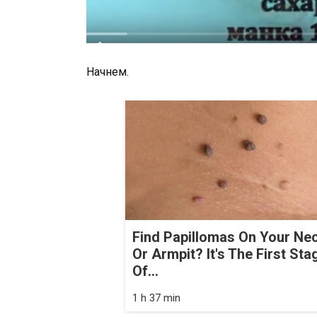
Начнем.
Find Papillomas On Your Ne
Or Armpit? It's The First Sta
Of...
1 h 37 min