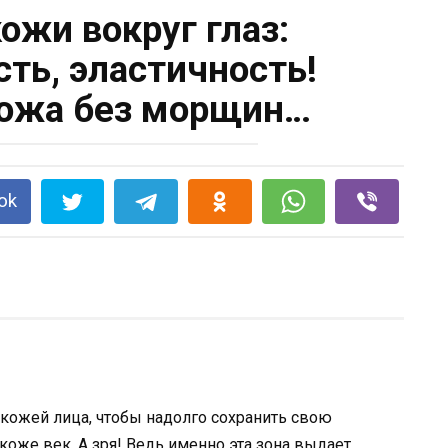
ожи вокруг глаз:
ть, эластичность!
ожа без морщин…
ok
кожей лица, чтобы надолго сохранить свою
 коже век. А зря! Ведь именно эта зона выдает