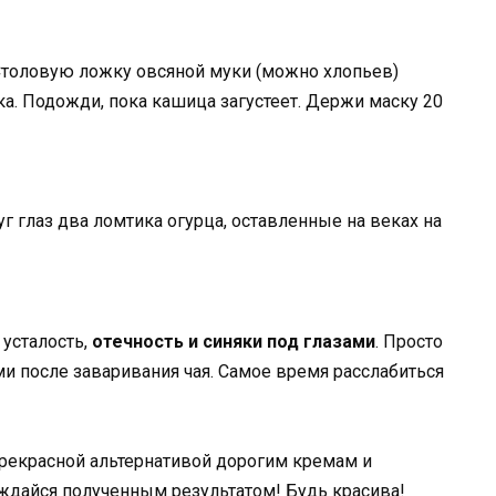
толовую ложку овсяной муки (можно хлопьев)
а. Подожди, пока кашица загустеет. Держи маску 20
 глаз два ломтика огурца, оставленные на веках на
 усталость,
отечность и синяки под глазами
. Просто
и после заваривания чая. Самое время расслабиться
рекрасной альтернативой дорогим кремам и
аждайся полученным результатом! Будь красива!