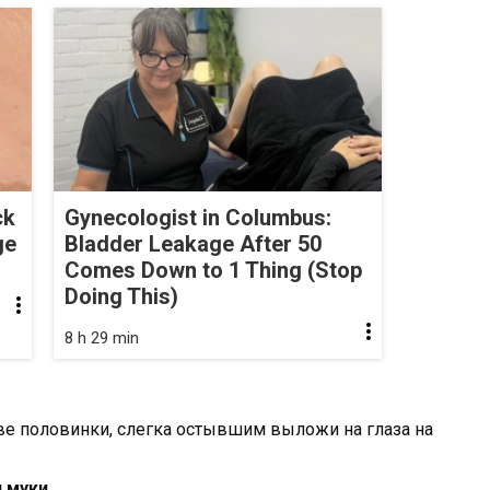
ck
Gynecologist in Columbus:
ge
Bladder Leakage After 50
Comes Down to 1 Thing (Stop
Doing This)
8 h 29 min
ве половинки, слегка остывшим выложи на глаза на
и муки