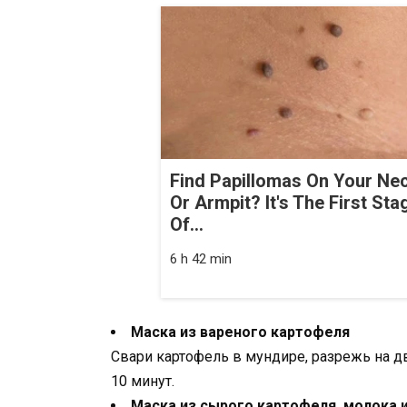
Find Papillomas On Your Ne
Or Armpit? It's The First Sta
Of...
6 h 42 min
Маска из вареного картофеля
Свари картофель в мундире, разрежь на д
10 минут.
Маска из сырого картофеля, молока 