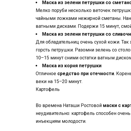
Маска из зелени петрушки со сметан
Мелко поруби несколько веточек петрушк
чайными ложками нежирной сметаны. Нан
ватными дисками. Подержи 15 минут, смой
Маска из зелени петрушки со сливо
Для обладательниц очень сухой кожи. Так
горсть петрушки. Разомни зелень со стол
10–15 минут сними остатки ватным диском
Маска из корня петрушки
Отличное
средство при отечности
. Коре
веки на 15–20 минут.
Картофель
Во времена Наташи Ростовой
маски с ка
неудивительно: картофель способен очень
инъекциям молодости.