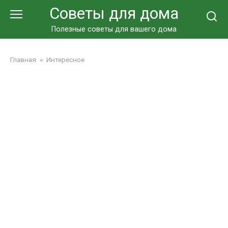
Перейти
Советы для дома
к
контенту
Полезные советы для вашего дома
Главная
»
Интересное