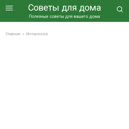
Перейти
Советы для дома
к
контенту
Полезные советы для вашего дома
Главная
»
Интересное