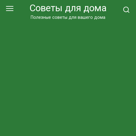
Перейти
Советы для дома
к
контенту
Полезные советы для вашего дома