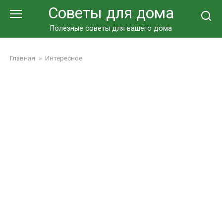
Перейти
Советы для дома
к
контенту
Полезные советы для вашего дома
Главная
»
Интересное