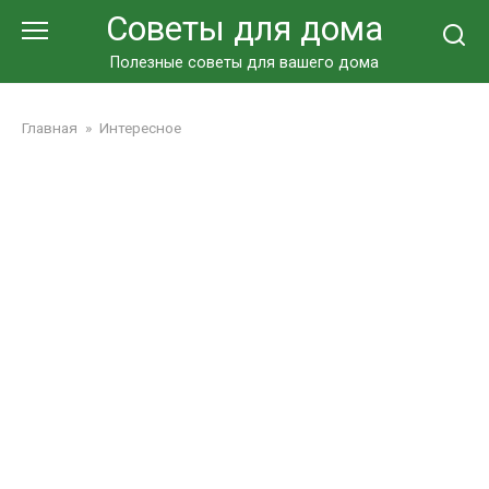
Перейти
Советы для дома
к
контенту
Полезные советы для вашего дома
Главная
»
Интересное