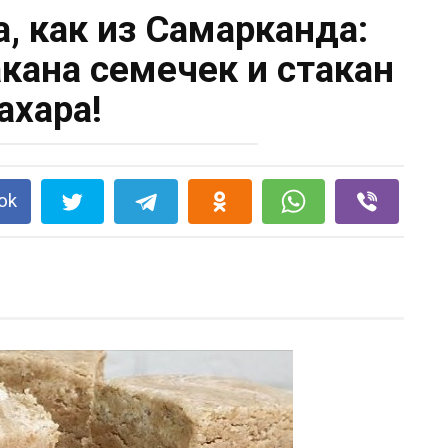
, как из Самарканда:
акана семечек и стакан
ахара!
ok