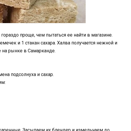
гораздо проще, чем пытаться ее найти в магазине.
семечек и 1 стакан сахара. Халва получается нежной и
е на рынке в Самарканде.
ена подсолнуха и сахар.
им:
жаренные. Засыпаем их блендер и измельчаем до