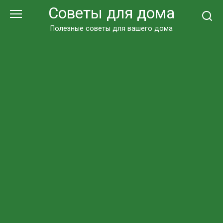
Перейти
Советы для дома
к
контенту
Полезные советы для вашего дома