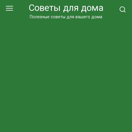
Перейти
Советы для дома
к
контенту
Полезные советы для вашего дома