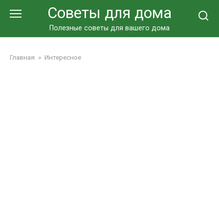
Перейти
Советы для дома
к
контенту
Полезные советы для вашего дома
Главная
»
Интересное