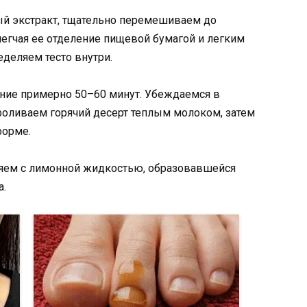
й экстракт, тщательно перемешиваем до
егчая ее отделение пищевой бумагой и легким
еделяем тесто внутри.
ение примерно 50–60 минут. Убеждаемся в
роливаем горячий десерт теплым молоком, затем
форме.
яем с лимонной жидкостью, образовавшейся
а.