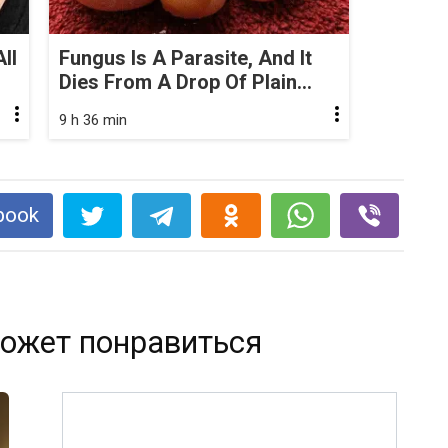
ll
Fungus Is A Parasite, And It
Dies From A Drop Of Plain...
9 h 36 min
book
ожет понравиться