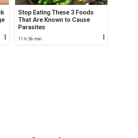
ck
Stop Eating These 3 Foods
ge
That Are Known to Cause
Parasites
11 h 56 min