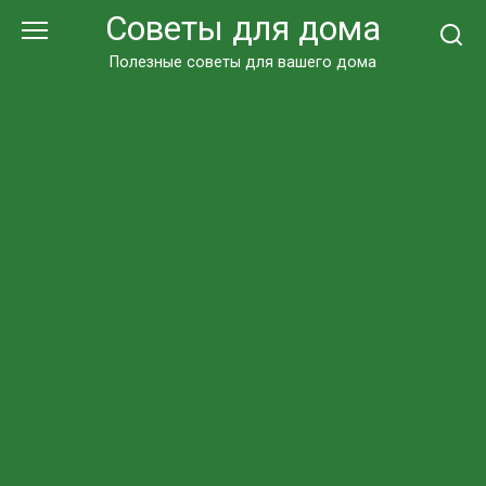
Перейти
Советы для дома
к
контенту
Полезные советы для вашего дома