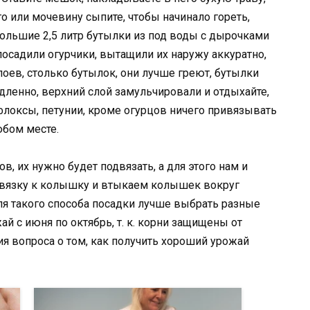
го или мочевину сыпите, чтобы начинало гореть,
большие 2,5 литр бутылки из под воды с дырочками
осадили огурчики, вытащили их наружу аккуратно,
оев, столько бутылок, они лучше греют, бутылки
едленно, верхний слой замульчировали и отдыхайте,
флоксы, петунии, кроме огурцов ничего привязывать
юбом месте.
ов, их нужно будет подвязать, а для этого нам и
м вязку к колышку и втыкаем колышек вокруг
Для такого способа посадки лучше выбрать разные
ай с июня по октябрь, т. к. корни защищены от
ия вопроса о том, как получить хороший урожай