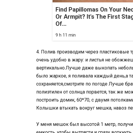
Find Papillomas On Your Ne
Or Armpit? It's The First Sta
Of...
9 h 11 min
4. Полив производим через пластиковые тр
очень удобно в жару: и листья не обожж
вертикально.Лучше даже выкопать неболь
было жаркое, я поливала каждый день,а та
сохраняется,смотрите по погоде Лучше бра
полиэтилен от солнца порвется, так же мо
построить домик, 60*70, с двумя потолками
Колышки втыкать вокруг мешка, навоз п
У меня мешок был высотой 1 метр, получи
емкость, чтобы вытрясти и сразу воткнуть