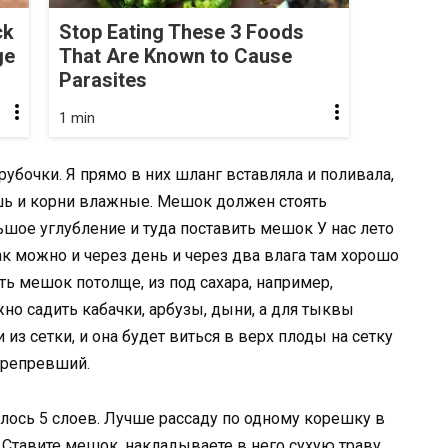
ck
Stop Eating These 3 Foods
ge
That Are Known to Cause
Parasites
1 min
убочки. Я прямо в них шланг вставляла и поливала,
ешь и корни влажные. Мешок должен стоять
шое углубление и туда поставить мешок У нас лето
к можно и через день и через два влага там хорошо
ть мешок потолще, из под сахара, например,
жно садить кабачки, арбузы, дыни, а для тыквы
 из сетки, и она будет виться в верх плоды на сетку
ерепревший.
лось 5 слоев. Лучше рассаду по одному корешку в
. Ставите мешок, накладываете в него сухую траву,