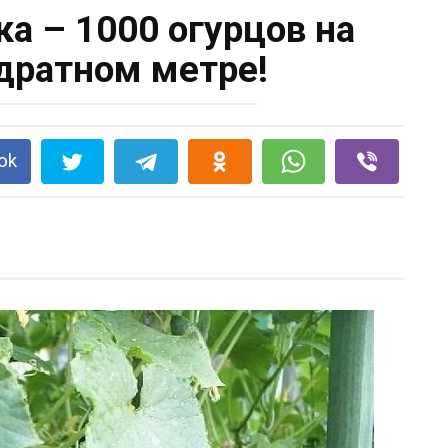
а – 1000 огурцов на
дратном метре!
ok