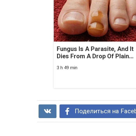
Fungus Is A Parasite, And It
Dies From A Drop Of Plain...
3 h 49 min
Поделиться на Face