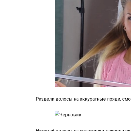
Раздели волосы на аккуратные пряди, смо
Намотай волосы на соломинки, закрепи их