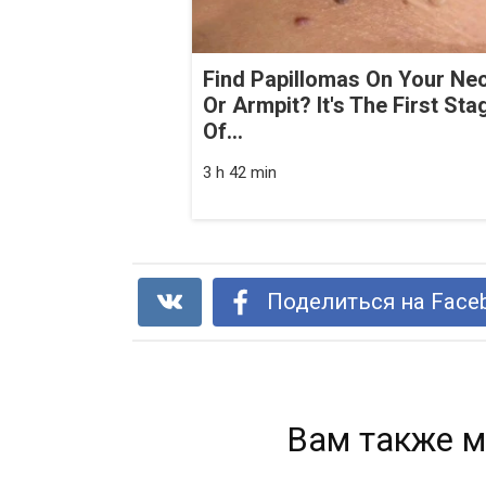
Find Papillomas On Your Ne
Or Armpit? It's The First Sta
Of...
3 h 42 min
Поделиться на Face
Вам также м