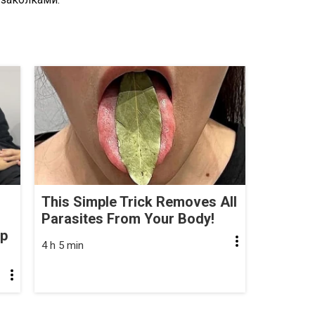
This Simple Trick Removes All
Parasites From Your Body!
op
4 h 5 min