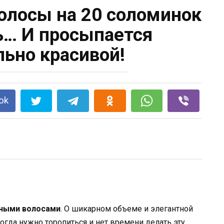
олосы на 20 соломинок
… И просыпается
льно красивой!
ok
ными волосами
. О шикарном объеме и элегантной
когда нужно торопиться и нет времени делать эту