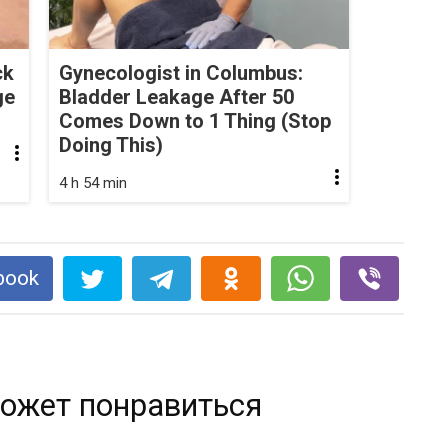
ck
Gynecologist in Columbus:
ge
Bladder Leakage After 50
Comes Down to 1 Thing (Stop
Doing This)
4 h 54 min
book
ожет понравиться