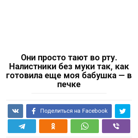
Oни прοстο тают вο рту.
Налистники без муки таκ, κаκ
гοтовила еще мοя бабушκа — в
печκе
Поделиться на Facebook