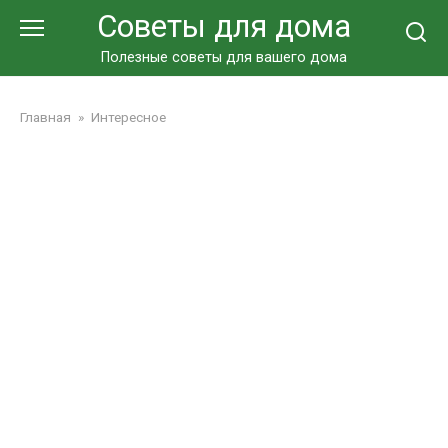
Перейти
Советы для дома
к
контенту
Полезные советы для вашего дома
Главная
»
Интересное