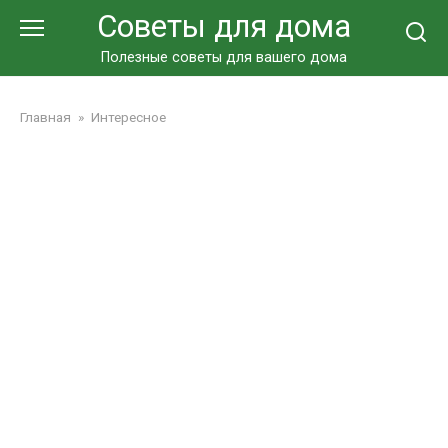
Перейти
Советы для дома
к
контенту
Полезные советы для вашего дома
Главная
»
Интересное