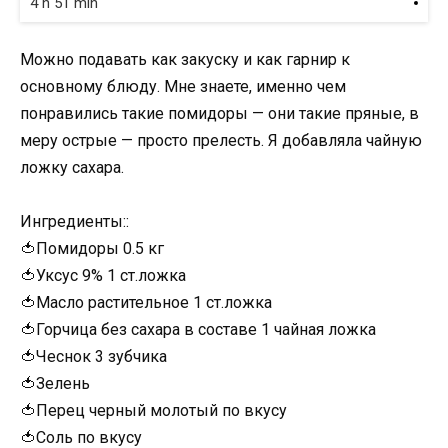
4 h 51 min
Можно подавать как закуску и как гарнир к
основному блюду. Мне знаете, именно чем
понравились такие помидоры — они такие пряные, в
меру острые — просто прелесть. Я добавляла чайную
ложку сахара.
Ингредиенты::
🍅Помидоры 0.5 кг
🍅Уксус 9% 1 ст.ложка
🍅Масло растительное 1 ст.ложка
🍅Горчица без сахара в составе 1 чайная ложка
🍅Чеснок 3 зубчика
🍅Зелень
🍅Перец черный молотый по вкусу
🍅Соль по вкусу