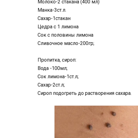
Молоко-2 стакана (400 мл)
Манка-3ст.л.
Сахар-1стакан
Цедра с 1 лимона
Сок с половины лимона
Сливочное масло-200гр;
Пропитка, сироп:
Вода -100мл;
Сок лимона-1ст.л;
Сахар-2ст.л;
Сироп подогреть до растворения сахара.