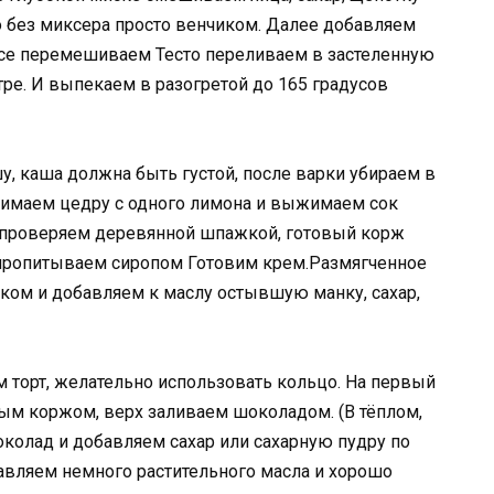
о без миксера просто венчиком. Далее добавляем
 все перемешиваем Тесто переливаем в застеленную
тре. И выпекаем в разогретой до 165 градусов
, каша должна быть густой, после варки убираем в
снимаем цедру с одного лимона и выжимаем сок
а проверяем деревянной шпажкой, готовый корж
 пропитываем сиропом Готовим крем.Размягченное
ком и добавляем к маслу остывшую манку, сахар,
торт, желательно использовать кольцо. На первый
ым коржом, верх заливаем шоколадом. (В тёплом,
колад и добавляем сахар или сахарную пудру по
бавляем немного растительного масла и хорошо