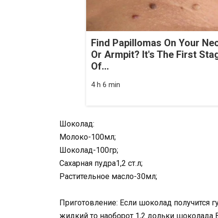
Find Papillomas On Your Ne
Or Armpit? It's The First Sta
Of...
4 h 6 min
Шоколад:
Молоко-100мл;
Шоколад-100гр;
Сахарная пудра1,2 ст.л;
Растительное масло-30мл;
Приготовление: Если шоколад получится гу
жидкий то наоборот 1,2 дольки шоколада 