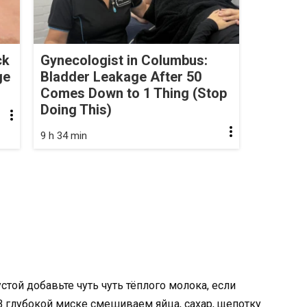
ck
Gynecologist in Columbus:
ge
Bladder Leakage After 50
Comes Down to 1 Thing (Stop
Doing This)
9 h 34 min
стой добавьте чуть чуть тёплого молока, если
В глубокой миске смешиваем яйца, сахар, щепотку