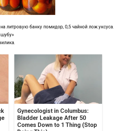
и на литровую банку помидор, 0,5 чайной лож.уксуса.
«шубу»
зилика.
ck
Gynecologist in Columbus:
ge
Bladder Leakage After 50
Comes Down to 1 Thing (Stop