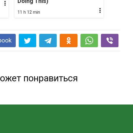
Doing This)
11 h 12 min
book
ожет понравиться
Прозрачное варенье из яблок.
Вкуснее не бывает.