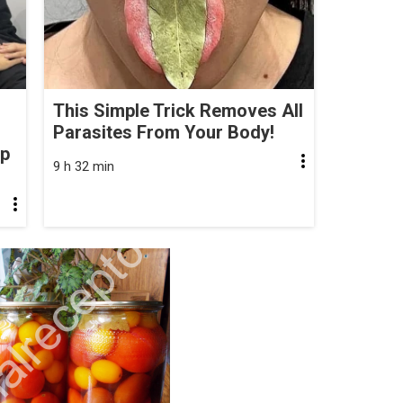
This Simple Trick Removes All
Parasites From Your Body!
op
9 h 32 min