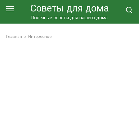
Перейти
Советы для дома
к
контенту
Полезные советы для вашего дома
Главная
»
Интересное