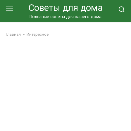
Перейти
Советы для дома
к
контенту
Полезные советы для вашего дома
Главная
»
Интересное