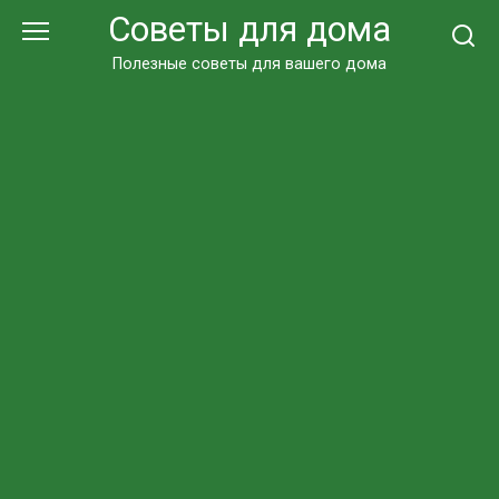
Перейти
Советы для дома
к
контенту
Полезные советы для вашего дома