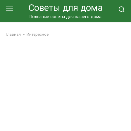
Перейти
Советы для дома
к
контенту
Полезные советы для вашего дома
Главная
»
Интересное