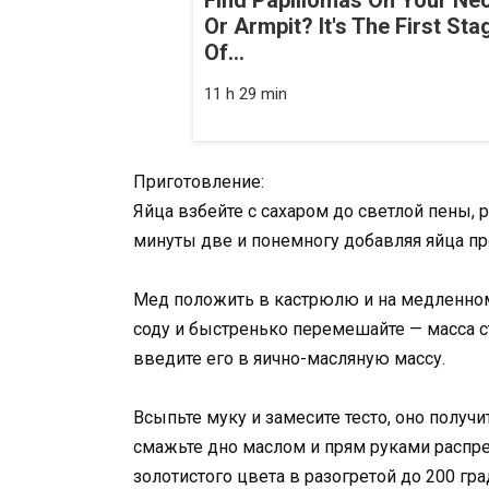
Or Armpit? It's The First Sta
Of...
11 h 29 min
Приготовление:
Яйца взбейте с сахаром до светлой пены,
минуты две и понемногу добавляя яйца пр
Мед положить в кастрюлю и на медленном 
соду и быстренько перемешайте — масса с
введите его в яично-масляную массу.
Всыпьте муку и замесите тесто, оно получи
смажьте дно маслом и прям руками распре
золотистого цвета в разогретой до 200 г