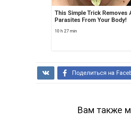
This Simple Trick Removes A
Parasites From Your Body!
10 h 27 min
Поделиться на Face
Вам также м