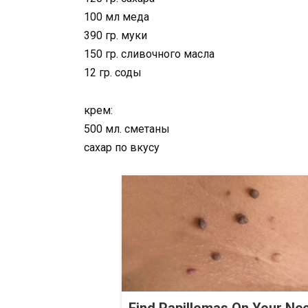
100 мл меда
390 гр. муки
150 гр. сливочного масла
12 гр. соды
крем:
500 мл. сметаны
сахар по вкусу
Find Papillomas On Your Ne