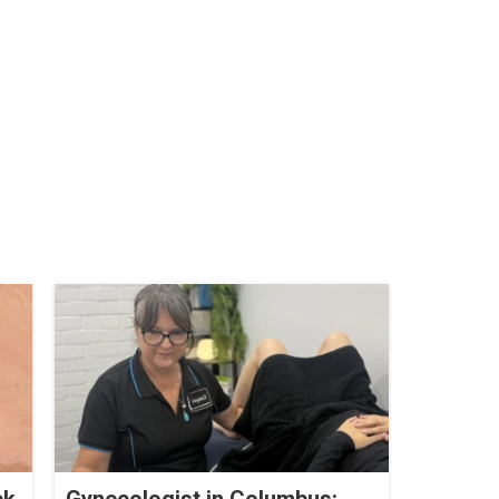
ck
Gynecologist in Columbus: