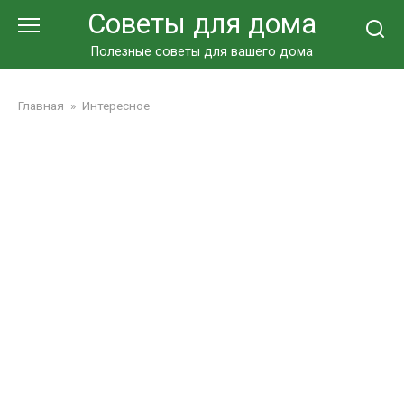
Перейти
Советы для дома
к
контенту
Полезные советы для вашего дома
Главная
»
Интересное