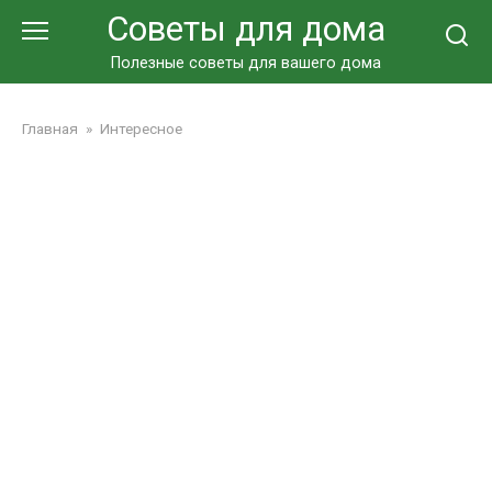
Перейти
Советы для дома
к
контенту
Полезные советы для вашего дома
Главная
»
Интересное