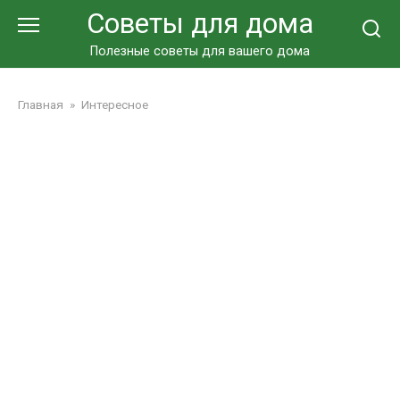
Перейти
Советы для дома
к
контенту
Полезные советы для вашего дома
Главная
»
Интересное