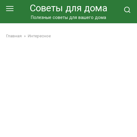
Перейти
Советы для дома
к
контенту
Полезные советы для вашего дома
Главная
»
Интересное