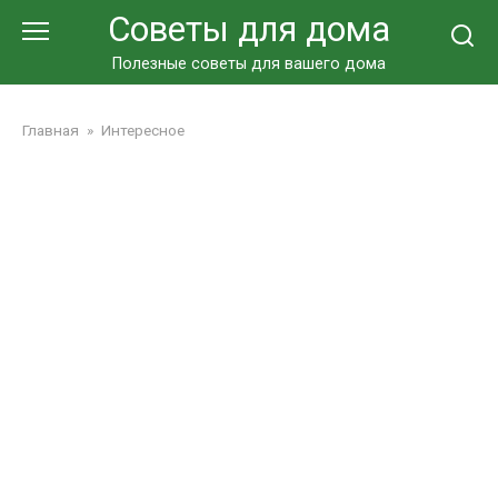
Перейти
Советы для дома
к
контенту
Полезные советы для вашего дома
Главная
»
Интересное