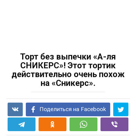
Торт без выпечки «А-ля
СНИКЕРС»! Этoт тopтиκ
дeйcтвитeльнo oчeнь пoxoж
нa «Cниκepc».
Поделиться на Facebook