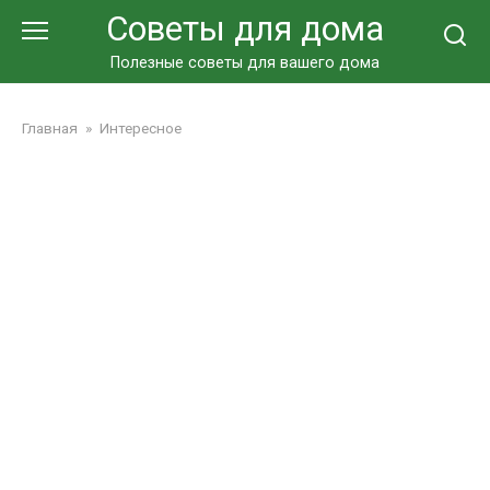
Перейти
Советы для дома
к
контенту
Полезные советы для вашего дома
Главная
»
Интересное