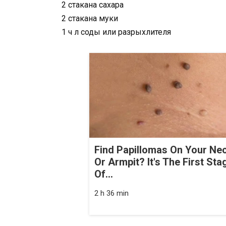
2 стакана сахара
2 стакана муки
1 ч л соды или разрыхлителя
Find Papillomas On Your Ne
Or Armpit? It's The First Sta
Of...
2 h 36 min