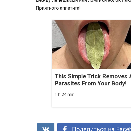
между лепешками или ломтики яблок плюс 
Приятного аппетита!
This Simple Trick Removes A
Parasites From Your Body!
1 h 24 min
Поделиться на Face