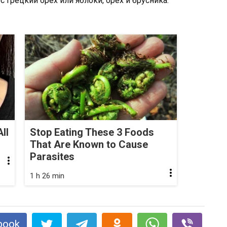
грецкий орех или яблоки, орех и брусника.
ll
Stop Eating These 3 Foods
That Are Known to Cause
Parasites
1 h 26 min
book