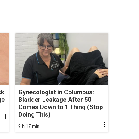
ck
Gynecologist in Columbus:
ge
Bladder Leakage After 50
Comes Down to 1 Thing (Stop
Doing This)
9 h 17 min