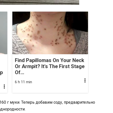
Find Papillomas On Your Neck
Or Armpit? It's The First Stage
op
Of...
6 h 11 min
160 г муки. Теперь добавим соду, предварительно
однородности.