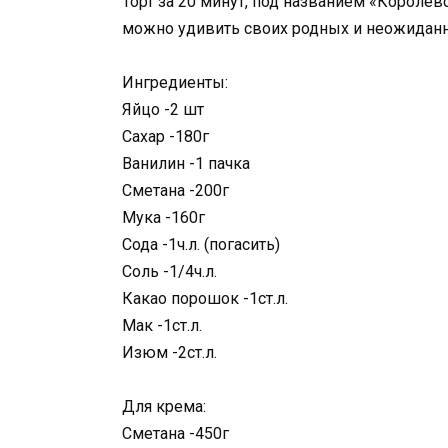
Торт за 20 минут, под названием «Королев
можно удивить своих родных и неожиданн
Ингредиенты:
Яйцо -2 шт
Сахар -180г
Ванилин -1 пачка
Сметана -200г
Мука -160г
Сода -1ч.л. (погасить)
Соль -1/4ч.л.
Какао порошок -1ст.л.
Мак -1ст.л.
Изюм -2ст.л.
Для крема:
Сметана -450г