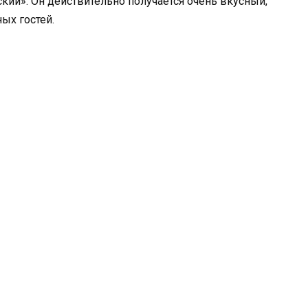
ский». Он действительно получается очень вкусный,
ых гостей.