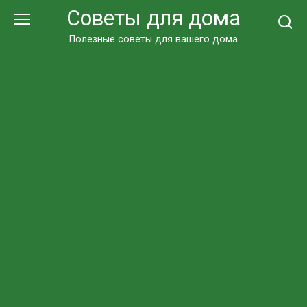
Перейти
Советы для дома
к
контенту
Полезные советы для вашего дома