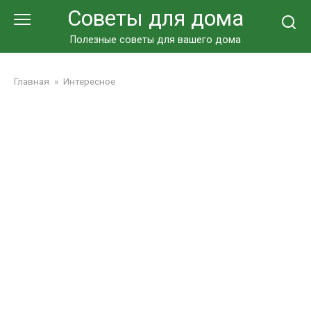
Перейти
Советы для дома
к
контенту
Полезные советы для вашего дома
Главная
»
Интересное