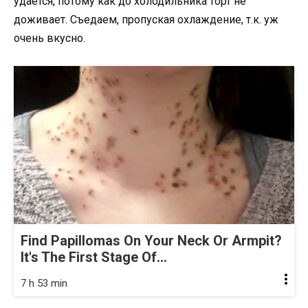
удается, потому как до холодильника торт не
доживает. Съедаем, пропуская охлаждение, т.к. уж
очень вкусно.
Find Papillomas On Your Neck Or Armpit?
It's The First Stage Of...
7 h 53 min