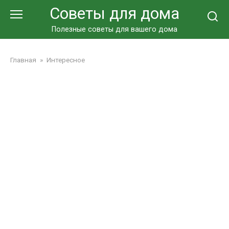
Перейти
Советы для дома
к
контенту
Полезные советы для вашего дома
Главная
»
Интересное