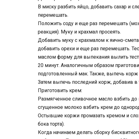
В миску разбить яйцо, добавить сахар и с
перемешать.
Положить соду и еще раз перемешать (мож
реакция). Муку и крахмал просеять.
Добавить муку с крахмалом к яично-смета
добавить орехи и еще раз перемешать. Тес
маслом форму для выпекания вылить тесто
20 минут. Аналогичным образом приготови
подготовленный мак. Также, выпечь корж 
Затем выпечь последний корж, добавив в т
Приготовить крем:
Размягченное сливочное масло взбить до
сгущенное молоко взбить крем до однород
Остывшие коржи промазать кремом и слож
бока торта).
Когда начинаем делать сборку бисквитног