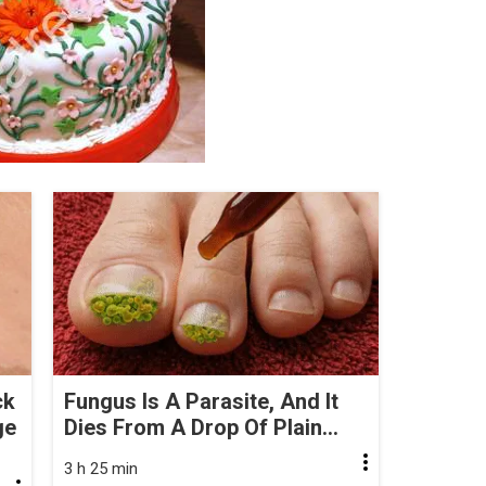
ck
Fungus Is A Parasite, And It
ge
Dies From A Drop Of Plain...
3 h 25 min