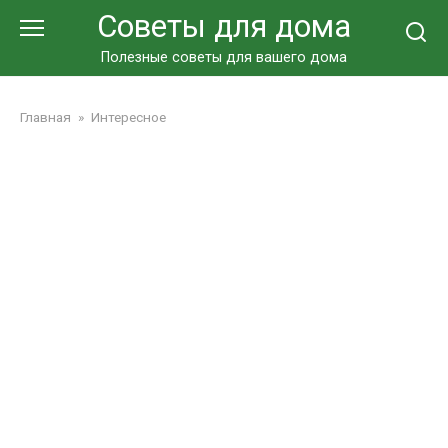
Перейти
Советы для дома
к
контенту
Полезные советы для вашего дома
Главная
»
Интересное