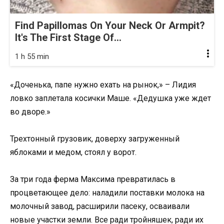
Find Papillomas On Your Neck Or Armpit?
It's The First Stage Of...
1 h 55 min
«Доченька, папе нужно ехать на рынок,» – Лидия
ловко заплетала косички Маше. «Дедушка уже ждет
во дворе.»
Трехтонный грузовик, доверху загруженный
яблоками и медом, стоял у ворот.
За три года ферма Максима превратилась в
процветающее дело: наладили поставки молока на
молочный завод, расширили пасеку, осваивали
новые участки земли. Все ради тройняшек, ради их